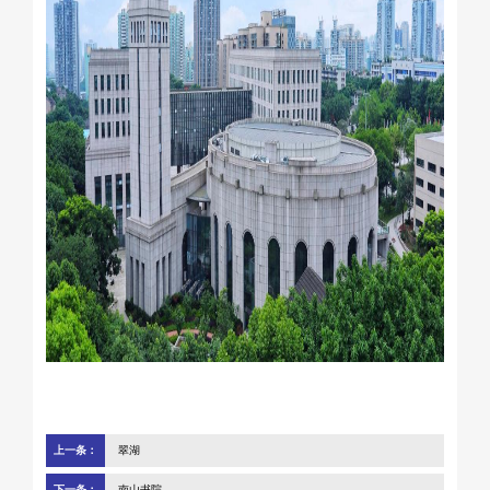
上一条：
翠湖
下一条：
南山书院