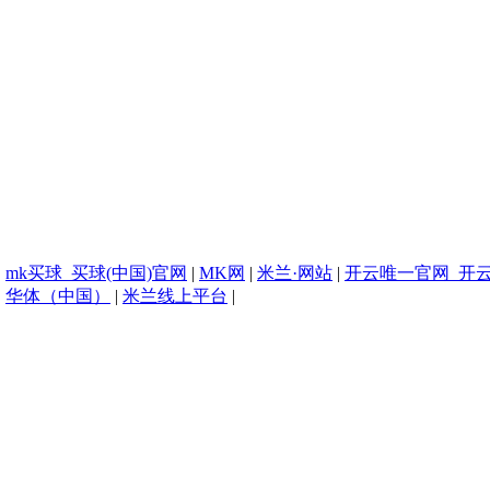
mk买球_买球(中国)官网
|
MK网
|
米兰·网站
|
开云唯一官网_开
华体（中国）
|
米兰线上平台
|