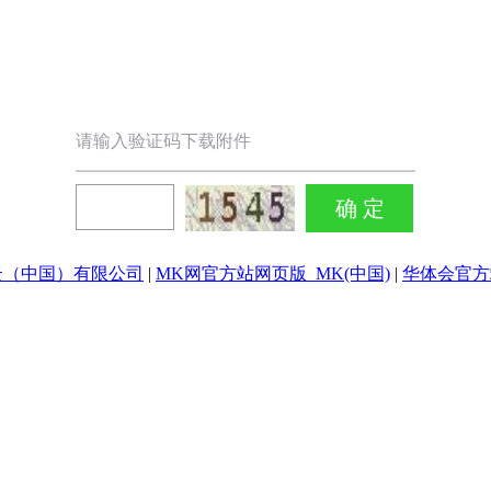
请输入验证码下载附件
云（中国）有限公司
|
MK网官方站网页版_MK(中国)
|
华体会官方