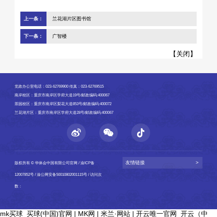
上一条：
兰花湖片区图书馆
下一条：
广智楼
【
关闭
】
党政办公室电话：023-62769900 传真：023-62769515
南岸校区：重庆市南岸区学府大道19号/邮政编码:400067
茶园校区：重庆市南岸区梨花大道853号/邮政编码:400072
兰花湖片区：重庆市南岸区学府大道28号/邮政编码:400067
友情链接
>
版权所有 © 华体会中国有限公司官网 /
渝ICP备
12007852号
/
渝公网安备50010802001115号
/ 访问次
数：
mk买球_买球(中国)官网
|
MK网
|
米兰·网站
|
开云唯一官网_开云（中