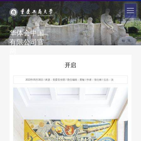
华体会中国
有限公司官
网
当前位置：
华体会官方网站-
|
华体会中国有限公司官网
|
校园风光
|
南岸校区
|
开启
正文
2022年05月30日 / 来源：党委宣传部 / 责任编辑：黄敏 / 作者：张仕林 / 点击：
次