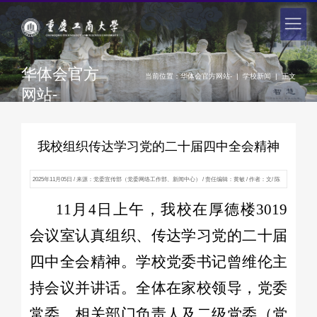
华体会官方
当前位置：
华体会官方网站-
|
学校新闻
|
正文
网站-
我校组织传达学习党的二十届四中全会精神
2025年11月05日 / 来源：党委宣传部（党委网络工作部、新闻中心） / 责任编辑：黄敏 / 作者：文/ 陈
洁 图/王熙蒙 / 点击：
次
11月4日上午，我校在厚德楼3019
会议室认真组织、传达学习党的二十届
四中全会精神。学校党委书记曾维伦主
持会议并讲话。全体在家校领导，党委
常委，相关部门负责人及二级党委（党