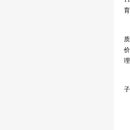
育
理
子