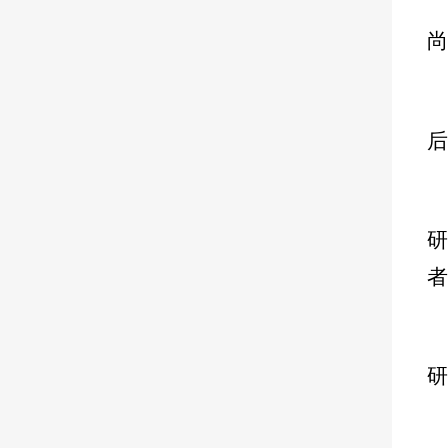
尚
后
者
研