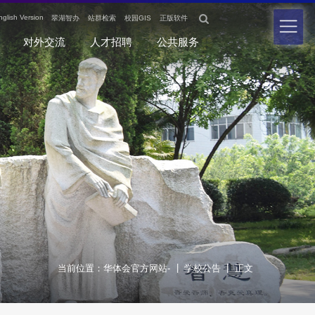

nglish Version
翠湖智办
站群检索
校园GIS
正版软件
对外交流
人才招聘
公共服务
|
|
当前位置：
华体会官方网站-
学校公告
正文