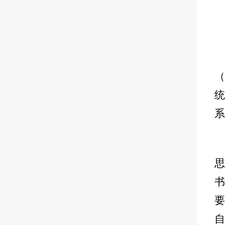
（
统
系
书
自