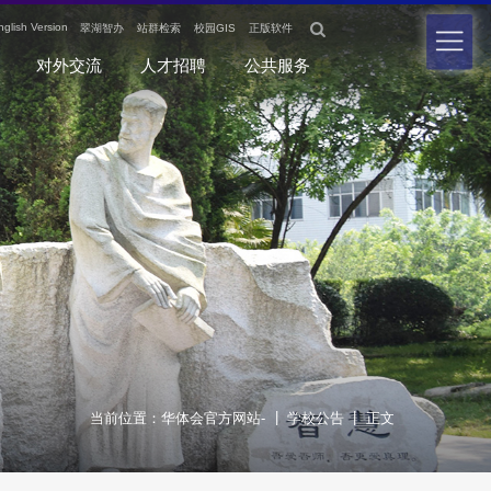

nglish Version
翠湖智办
站群检索
校园GIS
正版软件
对外交流
人才招聘
公共服务
|
|
当前位置：
华体会官方网站-
学校公告
正文