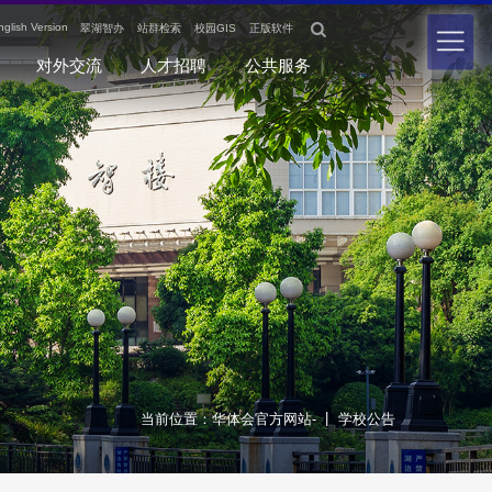

nglish Version
翠湖智办
站群检索
校园GIS
正版软件
对外交流
人才招聘
公共服务
|
当前位置：
华体会官方网站-
学校公告