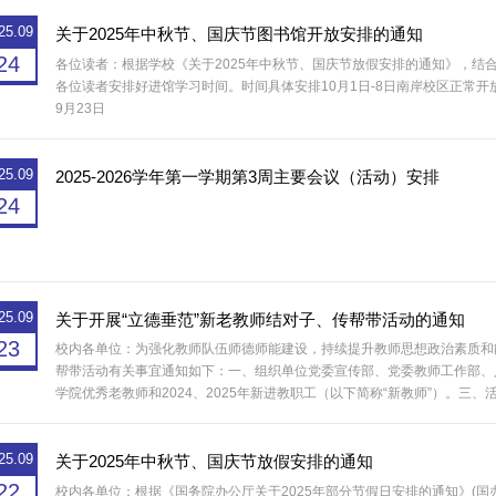
作，维护学...
25.09
关于2025年中秋节、国庆节图书馆开放安排的通知
24
各位读者：根据学校《关于2025年中秋节、国庆节放假安排的通知》，结
各位读者安排好进馆学习时间。时间具体安排10月1日-8日南岸校区正常开放
9月23日
25.09
2025-2026学年第一学期第3周主要会议（活动）安排
24
25.09
关于开展“立德垂范”新老教师结对子、传帮带活动的通知
23
校内各单位：为强化教师队伍师德师能建设，持续提升教师思想政治素质和
帮带活动有关事宜通知如下：一、组织单位党委宣传部、党委教师工作部、
学院优秀老教师和2024、2025年新进教职工（以下简称“新教师”）。三
度，推进我校教师队伍建设，发挥老教师对新教师的传、帮、带作用，助推青
立...
25.09
关于2025年中秋节、国庆节放假安排的通知
22
校内各单位：根据《国务院办公厅关于2025年部分节假日安排的通知》(国办发