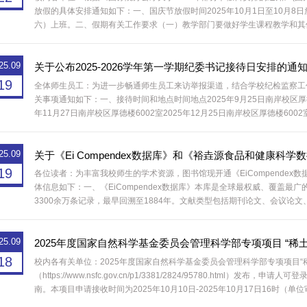
放假的具体安排通知如下：一、国庆节放假时间2025年10月1日至10月8日
六）上班。二、假期有关工作要求（一）教学部门要做好学生课程教学和其
好节假日期间的学生安全教育和管理工作。（二）各单位要对本单位教职工开
25.09
关于公布2025-2026学年第一学期纪委书记接待日安排的通
19
全体师生员工：为进一步畅通师生员工来访举报渠道，结合学校纪检监察工作实
关事项通知如下：一、接待时间和地点时间地点2025年9月25日南岸校区厚德楼6
年11月27日南岸校区厚德楼6002室2025年12月25日南岸校区厚德楼600
内容1.对学校各级党组织、党员违反党的纪律行为以及监察对象职务违法、职务
25.09
关于《Ei Compendex数据库》和《裕垚源食品和健康科
19
各位读者：为丰富我校师生的学术资源，图书馆现开通《EiCompende
体信息如下：一、《EiCompendex数据库》本库是全球最权威、覆盖最广
3300余万条记录，最早回溯至1884年。文献类型包括期刊论文、会议论文
余条，来自13家标准制定机构）及220余种行业杂志等。所有记录均经专业遴选
25.09
2025年度国家自然科学基金委员会管理科学部专项项目 “稀
18
校内各有关单位：2025年度国家自然科学基金委员会管理科学部专项项目
（https://www.nsfc.gov.cn/p1/3381/2824/95780.html
南。本项目申请接收时间为2025年10月10日-2025年10月17日16
意事项，按要求填写申请书，并于2025年10月16日（星期...