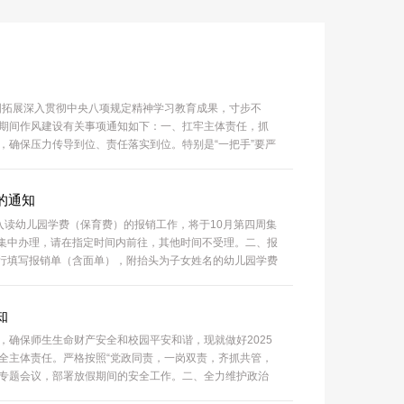
固拓展深入贯彻中央八项规定精神学习教育成果，寸步不
庆节期间作风建设有关事项通知如下：一、扛牢主体责任，抓
，确保压力传导到位、责任落实到位。特别是“一把手”要严
决杜绝学习教育结束即“过关”的错误认识，带头严格落实
的通知
女入读幼儿园学费（保育费）的报销工作，将于10月第四周集
统一集中办理，请在指定时间内前往，其他时间不受理。二、报
自行填写报销单（含面单），附抬头为子女姓名的幼儿园学费
4办公室。2.按照学校相关规定，教职工子女...
知
确保师生生命财产安全和校园平安和谐，现就做好2025
全主体责任。严格按照“党政同责，一岗双责，齐抓共管，
作专题会议，部署放假期间的安全工作。二、全力维护政治
，采取有效措施切实做好敏感时间节点校园安全稳定工