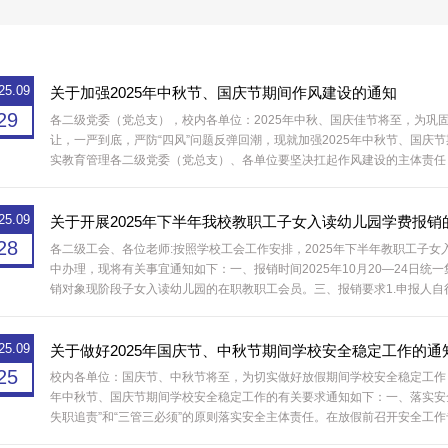
25.09
关于加强2025年中秋节、国庆节期间作风建设的通知
29
各二级党委（党总支），校内各单位：2025年中秋、国庆佳节将至，为巩
让，一严到底，严防“四风”问题反弹回潮，现就加强2025年中秋节、国
实教育管理各二级党委（党总支）、各单位要坚决扛起作风建设的主体责任
于律己、严负其责、严管所辖，深刻认识“四风”问题的顽固性、复杂性，坚
中...
25.09
关于开展2025年下半年我校教职工子女入读幼儿园学费报销
28
各二级工会、各位老师:按照学校工会工作安排，2025年下半年教职工子
中办理，现将有关事宜通知如下：一、报销时间2025年10月20—24日
销对象现阶段子女入读幼儿园的在职教职工会员。三、报销要求1.申报人
正式发票原件（以学校财务处审核为准），填好后在指定时间内交怡园工会20
25.09
关于做好2025年国庆节、中秋节期间学校安全稳定工作的通
25
校内各单位：国庆节、中秋节将至，为切实做好放假期间学校安全稳定工作，
年中秋节、国庆节期间学校安全稳定工作的有关要求通知如下：一、落实安
失职追责”和“三管三必须”的原则落实安全主体责任。在放假前召开安全工
安全。强化责任意识和风险意识，抓好网络舆情、意识形态等各类风险防控