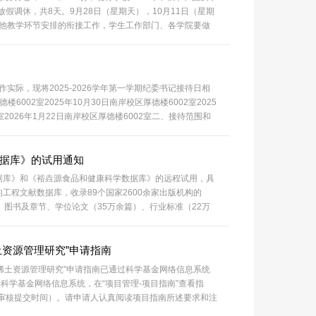
放假调休，共8天。9月28日（星期天），10月11日（星期
他教学环节安排的衔接工作，学生工作部门、各学院要做
展一次安全教育。相关单位要合理安排...
知
际，现将2025-2026学年第一学期纪委书记接待日相
002室2025年10月30日南岸校区厚德楼6002室2025
2室2026年1月22日南岸校区厚德楼6002室二、接待范围和
犯罪...
学数据库》的试用通知
x数据库》和《裕垚源食品和健康科学数据库》的远程试用，具
的工程文献数据库，收录89个国家2600余家出版机构的
、图书及章节、学位论文（35万余篇）、行业标准（22万
，并采用“工程索引叙词”标引...
土资源管理研究”申请指南
“稀土资源管理研究”申请指南已通过科学基金网络信息系统
）发布，申请人可登录科学基金网络信息系统，在“项目管理-项目指南”查看指
时（单位审核提交时间）。请申请人认真阅读项目指南所述要求和注