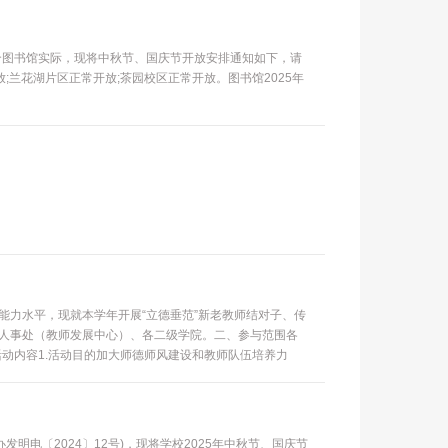
合图书馆实际，现将中秋节、国庆节开放安排通知如下，请
;兰花湖片区正常开放;茶园校区正常开放。图书馆2025年
能力水平，现就本学年开展“立德垂范”新老教师结对子、传
人事处（教师发展中心）、各二级学院。二、参与范围各
、活动内容1.活动目的加大师德师风建设和教师队伍培养力
年教师成长。2.老教师指导内容（1）引导新教师树立
明电〔2024〕12号)，现将学校2025年中秋节、国庆节